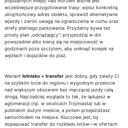
popularnych miejsc nad morzem ważne jest
wcześniejsze przygotowanie trasy: wpisz konkretną
ulicę/końcowy adres obiektu, sprawdź alternatywne
wjazdy i zwróć uwagę na ograniczenia w ruchu oraz
strefy płatnego parkowania. Przydatny bywa też
prosty plan „odciążający”: przyjeżdżaj w dni
powszednie albo kieruj się na miejscowość w
godzinach poza szczytem, aby uniknąć kolejek na
węzłach i dojazdów do plaż.
Wariant
lotnisko + transfer
jest dobry, gdy zależy Ci
na szybkim locie do regionu i wygodnym przelocie
nad większym obszarem bez męczącej jazdy całą
drogą. Najczęściej wygląda to tak, że lądujesz w
aglomeracji (np. w okolicach Trójmiasta) lub w
pobliskim dużym mieście, a potem przejeżdżasz
samochodem na miejsce. Kluczowe jest, by
dopasować transfer do rozkładu lotów—w ofertach