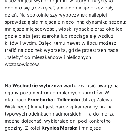
kluczem jest wybór regionu, w którym turystyka
dopiero się „rozkręca”, a nie dominuje przez cały
dzień. Na spokojniejszy wypoczynek najlepiej
sprawdzają się miejsca z nieco inną dynamiką sezonu:
mniejsze miejscowości, wioski rybackie oraz okolice,
gdzie plaża jest szeroka lub rozciąga się wzdłuż
klifów i wydm. Dzięki temu nawet w lipcu możesz
trafić na odcinek wybrzeża, gdzie przestrzeń nadal
„należy” do mieszkańców i nielicznych
wczasowiczów.
Na
Wschodzie wybrzeża
warto zwrócić uwagę na
rejony poza centrum popularnych kurortów. W
okolicach
Fromborka i Tolkmicka
(bliżej Zalewu
Wiślanego) klimat jest bardziej kameralny niż na
typowych odcinkach nadmorskich — a do morza
można dojechać, wybierając dni pod konkretne
godziny. Z kolei
Krynica Morska
i mniejsze