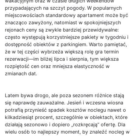
wakacyjnym oraz w czasie długich weekendów
przypadających na szczyt pogody. W popularnych
miejscowościach standardowy apartament może być
znacząco zawyżony, natomiast w spokojniejszych
rejonach ceny są zwykle bardziej przewidywalne:
często występują korzystniejsze pakiety w tygodniu i
dostępność obiektów z parkingiem. Warto pamiętać,
że w tej części wybrzeża większą rolę gra termin
rezerwacji—im bliżej lipca i sierpnia, tym większa
rozpiętość cen oraz mniejsza elastyczność w
zmianach dat.
Latem bywa drogo, ale
poza sezonem
różnice stają
się naprawdę zauważalne. Jesień i wczesna wiosna
potrafią przynieść spadek kosztów noclegu nawet o
kilkadziesiąt procent, szczególnie w obiektach, które
działają sezonowo i dopiero „rozkręcają” ofertę. Dla
wielu osób to najlepszy moment, by znaleźć nocleg w