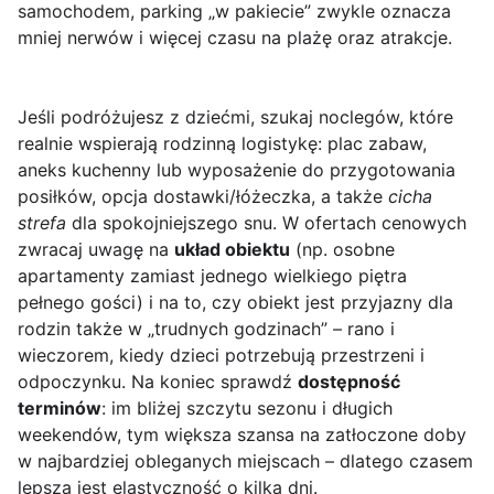
samochodem, parking „w pakiecie” zwykle oznacza
mniej nerwów i więcej czasu na plażę oraz atrakcje.
Jeśli podróżujesz z dziećmi, szukaj noclegów, które
realnie wspierają rodzinną logistykę: plac zabaw,
aneks kuchenny lub wyposażenie do przygotowania
posiłków, opcja dostawki/łóżeczka, a także
cicha
strefa
dla spokojniejszego snu. W ofertach cenowych
zwracaj uwagę na
układ obiektu
(np. osobne
apartamenty zamiast jednego wielkiego piętra
pełnego gości) i na to, czy obiekt jest przyjazny dla
rodzin także w „trudnych godzinach” – rano i
wieczorem, kiedy dzieci potrzebują przestrzeni i
odpoczynku. Na koniec sprawdź
dostępność
terminów
: im bliżej szczytu sezonu i długich
weekendów, tym większa szansa na zatłoczone doby
w najbardziej obleganych miejscach – dlatego czasem
lepsza jest elastyczność o kilka dni.