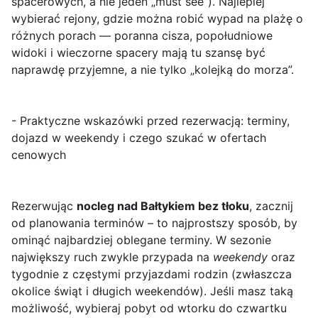
spacerowych, a nie jeden „must see”). Najlepiej
wybierać rejony, gdzie można robić wypad na plażę o
różnych porach — poranna cisza, popołudniowe
widoki i wieczorne spacery mają tu szansę być
naprawdę przyjemne, a nie tylko „kolejką do morza”.
- Praktyczne wskazówki przed rezerwacją: terminy,
dojazd w weekendy i czego szukać w ofertach
cenowych
Rezerwując
nocleg nad Bałtykiem bez tłoku
, zacznij
od planowania terminów – to najprostszy sposób, by
ominąć najbardziej oblegane terminy. W sezonie
największy ruch zwykle przypada na
weekendy
oraz
tygodnie z częstymi przyjazdami rodzin (zwłaszcza
okolice świąt i długich weekendów). Jeśli masz taką
możliwość, wybieraj pobyt od wtorku do czwartku