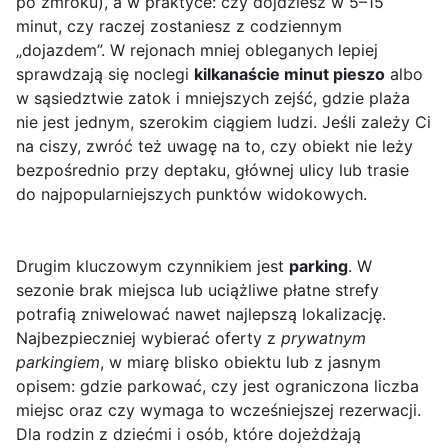
po zmroku), a w praktyce: czy dojdziesz w 5–15
minut, czy raczej zostaniesz z codziennym
„dojazdem”. W rejonach mniej obleganych lepiej
sprawdzają się noclegi
kilkanaście minut pieszo
albo
w sąsiedztwie zatok i mniejszych zejść, gdzie plaża
nie jest jednym, szerokim ciągiem ludzi. Jeśli zależy Ci
na ciszy, zwróć też uwagę na to, czy obiekt nie leży
bezpośrednio przy deptaku, głównej ulicy lub trasie
do najpopularniejszych punktów widokowych.
Drugim kluczowym czynnikiem jest
parking
. W
sezonie brak miejsca lub uciążliwe płatne strefy
potrafią zniwelować nawet najlepszą lokalizację.
Najbezpieczniej wybierać oferty z
prywatnym
parkingiem
, w miarę blisko obiektu lub z jasnym
opisem: gdzie parkować, czy jest ograniczona liczba
miejsc oraz czy wymaga to wcześniejszej rezerwacji.
Dla rodzin z dziećmi i osób, które dojeżdżają