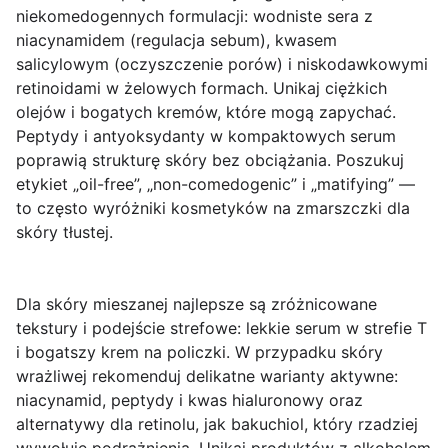
niekomedogennych formulacji: wodniste sera z
niacynamidem
(regulacja sebum),
kwasem
salicylowym
(oczyszczenie porów) i niskodawkowymi
retinoidami w żelowych formach. Unikaj ciężkich
olejów i bogatych kremów, które mogą zapychać.
Peptydy i antyoksydanty w kompaktowych serum
poprawią strukturę skóry bez obciążania. Poszukuj
etykiet „oil-free”, „non-comedogenic” i „matifying” —
to często wyróżniki kosmetyków na zmarszczki dla
skóry tłustej.
Dla skóry
mieszanej
najlepsze są zróżnicowane
tekstury i podejście strefowe: lekkie serum w strefie T
i bogatszy krem na policzki. W przypadku skóry
wrażliwej
rekomenduj delikatne warianty aktywne:
niacynamid
,
peptydy
i
kwas hialuronowy
oraz
alternatywy dla retinolu, jak
bakuchiol
, który rzadziej