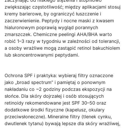
zaczynając od niskiego stężenia i stopniowo
zwiększając częstotliwość; między aplikacjami stosuj
kremy barierowe, by ograniczyć łuszczenie i
zaczerwienienie. Peptydy i nocne maski z kwasem
hialuronowym poprawią wygląd porannych
zmarszczek. Chemiczne peelingi AHA/BHA warto
robić 1–3 razy w tygodniu w zależności od tolerancji,
a osoby wrażliwe mogą zastąpić retinol bakuchiolem
lub skoncentrowanymi peptydami.
Ochrona SPF i praktyka
: wybieraj filtry oznaczone
jako „broad spectrum” i pamiętaj o ponownym
nakładaniu co ~2 godziny podczas ekspozycji na
słońce. Dla skóry dojrzałej i osób stosujących
retinoidy rekomendowane jest SPF 30–50 oraz
dodatkowe środki fizyczne (kapelusz, okulary
przeciwsłoneczne). Mineralne filtry (tlenek cynku,
dwutlenek tytanu) bywają lepsze dla skóry wrażliwej,