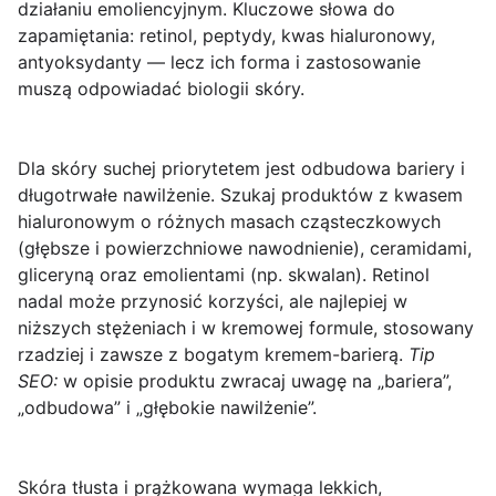
działaniu emoliencyjnym. Kluczowe słowa do
zapamiętania:
retinol
,
peptydy
,
kwas hialuronowy
,
antyoksydanty
— lecz ich forma i zastosowanie
muszą odpowiadać biologii skóry.
Dla skóry
suchej
priorytetem jest odbudowa bariery i
długotrwałe nawilżenie. Szukaj produktów z
kwasem
hialuronowym
o różnych masach cząsteczkowych
(głębsze i powierzchniowe nawodnienie),
ceramidami
,
gliceryną
oraz emolientami (np. skwalan). Retinol
nadal może przynosić korzyści, ale najlepiej w
niższych stężeniach i w kremowej formule, stosowany
rzadziej i zawsze z bogatym kremem-barierą.
Tip
SEO:
w opisie produktu zwracaj uwagę na „bariera”,
„odbudowa” i „głębokie nawilżenie”.
Skóra
tłusta
i prążkowana wymaga lekkich,