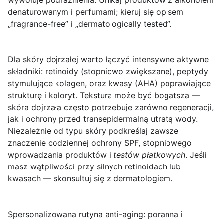
wywołuje podrażnienia. Unikaj produktów z alkoholem
denaturowanym i perfumami; kieruj się opisem
„fragrance-free” i „dermatologically tested”.
Dla skóry
dojrzałej
warto łączyć intensywne aktywne
składniki: retinoidy (stopniowo zwiększane), peptydy
stymulujące kolagen, oraz kwasy (AHA) poprawiające
strukturę i koloryt. Tekstura może być bogatsza —
skóra dojrzała często potrzebuje zarówno regeneracji,
jak i ochrony przed transepidermalną utratą wody.
Niezależnie od typu skóry podkreślaj zawsze
znaczenie codziennej
ochrony SPF
, stopniowego
wprowadzania produktów i
testów płatkowych
. Jeśli
masz wątpliwości przy silnych retinoidach lub
kwasach — skonsultuj się z dermatologiem.
Spersonalizowana rutyna anti-aging: poranna i