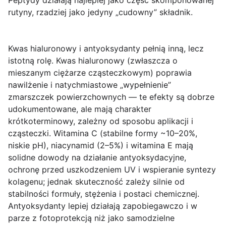
Peptydy działają najlepiej jako część skomponowanej
rutyny, rzadziej jako jedyny „cudowny” składnik.
Kwas hialuronowy i antyoksydanty
pełnią inną, lecz
istotną rolę. Kwas hialuronowy (zwłaszcza o
mieszanym ciężarze cząsteczkowym) poprawia
nawilżenie i natychmiastowe „wypełnienie”
zmarszczek powierzchownych — te efekty są dobrze
udokumentowane, ale mają charakter
krótkoterminowy, zależny od sposobu aplikacji i
cząsteczki.
Witamina C
(stabilne formy ~10–20%,
niskie pH),
niacynamid
(2–5%) i
witamina E
mają
solidne dowody na działanie antyoksydacyjne,
ochronę przed uszkodzeniem UV i wspieranie syntezy
kolagenu; jednak skuteczność zależy silnie od
stabilności formuły, stężenia i postaci chemicznej.
Antyoksydanty lepiej działają zapobiegawczo i w
parze z fotoprotekcją niż jako samodzielne