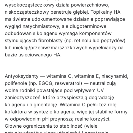
wysokocząsteczkowy działa powierzchniowo,
niskocząsteczkowy penetruje głębiej. Topikalny HA
ma świetne udokumentowane działanie poprawiające
wygląd natychmiastowy, ale długoterminowe
odbudowanie kolagenu wymaga komponentów
stymulujących fibroblasty (np. retinolu lub peptydów)
lub iniekcji/przeciwzmarszczkowych wypełniaczy na
bazie usieciowanego HA.
Antyoksydanty
— witamina C, witamina E, niacynamid,
polifenole (np. EGCG, resweratrol) — neutralizują
wolne rodniki powstające pod wpływem UV i
zanieczyszczeń, które przyspieszają degradację
kolagenu i pigmentację. Witamina C pełni też rolę
kofaktora w syntezie kolagenu, więc jej stabilne formy
w odpowiednim pH przynoszą realne korzyści.
Główne ograniczenia to stabilność (wiele