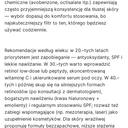
chemiczne (avobenzone, octisalate itp.) zapewniają
często przyjemniejszą konsystencję dla tłustej skóry
— wybór dopasuj do komfortu stosowania, bo
najskuteczniejszy filtr to ten, którego będziesz
używać codziennie.
Rekomendacje według wieku
: w 20.–tych latach
priorytetem jest zapobieganie — antyoksydanty, SPF i
lekkie nawilżanie. W 30.–tych warto wprowadzić
retinol low‑dose lub peptydy, skoncentrowaną
witaminę C i ukierunkowane serum pod oczy. W 40.–
tych i później skup się na silniejszych formach
retinoidów (po konsultacji z dermatologiem),
bogatszym nawilżeniu (kwas hialuronowy +
emolienty) i regularnym stosowaniu SPF; rozważ też
zabiegi wspomagające (np. mezoterapia, laser) jako
uzupełnienie kosmetyków. Dla skóry wrażliwej
proponuję formuły bezzapachowe, niższe stężenia