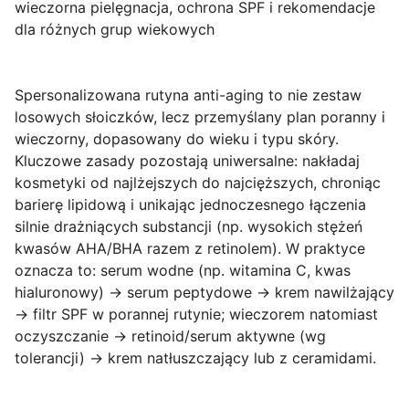
wieczorna pielęgnacja, ochrona SPF i rekomendacje
dla różnych grup wiekowych
Spersonalizowana rutyna anti-aging
to nie zestaw
losowych słoiczków, lecz przemyślany plan poranny i
wieczorny, dopasowany do wieku i typu skóry.
Kluczowe zasady pozostają uniwersalne: nakładaj
kosmetyki od najlżejszych do najcięższych, chroniąc
barierę lipidową i unikając jednoczesnego łączenia
silnie drażniących substancji (np. wysokich stężeń
kwasów AHA/BHA razem z retinolem). W praktyce
oznacza to: serum wodne (np. witamina C, kwas
hialuronowy) → serum peptydowe → krem nawilżający
→ filtr SPF w porannej rutynie; wieczorem natomiast
oczyszczanie → retinoid/serum aktywne (wg
tolerancji) → krem natłuszczający lub z ceramidami.