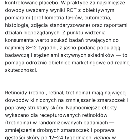
kontrolowane placebo. W praktyce za najsilniejsze
dowody uważamy wyniki RCT z obiektywnymi
pomiarami (profilometria fałdów, cutometria,
histologia, zdjęcia standaryzowane) oraz raportami
działań niepożądanych. Z punktu widzenia
konsumenta warto szukać badań trwających co
najmniej 8–12 tygodni, z jasno podaną populacją
badawczą i stężeniami aktywnych składników — to
pomaga odróżnić obietnice marketingowe od realnej
skuteczności.
Retinoidy (retinol, retinal, tretinoina)
mają najwięcej
dowodów klinicznych na zmniejszanie zmarszczek i
poprawę struktury skóry. Najmocniejsze efekty
wykazano dla recepturowanych retinoidów
(tretinoina) w randomizowanych badaniach —
zmniejszenie drobnych zmarszczek i poprawa
gęstości skóry po 12–24 tygodniach.
Retinol
w