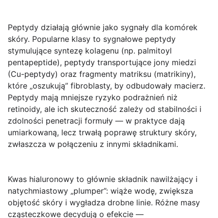
Peptydy
działają głównie jako sygnały dla komórek
skóry. Popularne klasy to sygnałowe peptydy
stymulujące syntezę kolagenu (np. palmitoyl
pentapeptide), peptydy transportujące jony miedzi
(Cu-peptydy) oraz fragmenty matriksu (matrikiny),
które „oszukują” fibroblasty, by odbudowały macierz.
Peptydy mają mniejsze ryzyko podrażnień niż
retinoidy, ale ich skuteczność zależy od stabilności i
zdolności penetracji formuły — w praktyce dają
umiarkowaną, lecz trwałą poprawę struktury skóry,
zwłaszcza w połączeniu z innymi składnikami.
Kwas hialuronowy
to głównie składnik nawilżający i
natychmiastowy „plumper”: wiąże wodę, zwiększa
objętość skóry i wygładza drobne linie. Różne masy
cząsteczkowe decydują o efekcie —