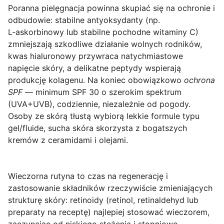
Poranna pielęgnacja
powinna skupiać się na ochronie i
odbudowie: stabilne antyoksydanty (np.
L‑askorbinowy lub stabilne pochodne witaminy C)
zmniejszają szkodliwe działanie wolnych rodników,
kwas hialuronowy przywraca natychmiastowe
napięcie skóry, a delikatne peptydy wspierają
produkcję kolagenu. Na koniec obowiązkowo
ochrona
SPF
— minimum SPF 30 o szerokim spektrum
(UVA+UVB), codziennie, niezależnie od pogody.
Osoby ze skórą tłustą wybiorą lekkie formule typu
gel/fluide, sucha skóra skorzysta z bogatszych
kremów z ceramidami i olejami.
Wieczorna rutyna
to czas na regenerację i
zastosowanie składników rzeczywiście zmieniających
strukturę skóry: retinoidy (retinol, retinaldehyd lub
preparaty na receptę) najlepiej stosować wieczorem,