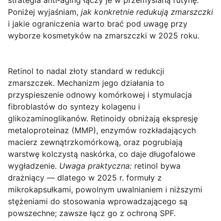
strategia anti‑aging łączy je w przemyślaną rutynę.
Poniżej wyjaśniam,
jak konkretnie redukują zmarszczki
i jakie ograniczenia warto brać pod uwagę przy
wyborze kosmetyków na zmarszczki w 2025 roku.
Retinol
to nadal złoty standard w redukcji
zmarszczek. Mechanizm jego działania to
przyspieszenie odnowy komórkowej i stymulacja
fibroblastów do syntezy kolagenu i
glikozaminoglikanów. Retinoidy obniżają ekspresję
metaloproteinaz (MMP), enzymów rozkładających
macierz zewnątrzkomórkową, oraz pogrubiają
warstwę kolczystą naskórka, co daje długofalowe
wygładzenie.
Uwaga praktyczna:
retinol bywa
drażniący — dlatego w 2025 r. formuły z
mikrokapsułkami, powolnym uwalnianiem i niższymi
stężeniami do stosowania wprowadzającego są
powszechne; zawsze łącz go z ochroną SPF.