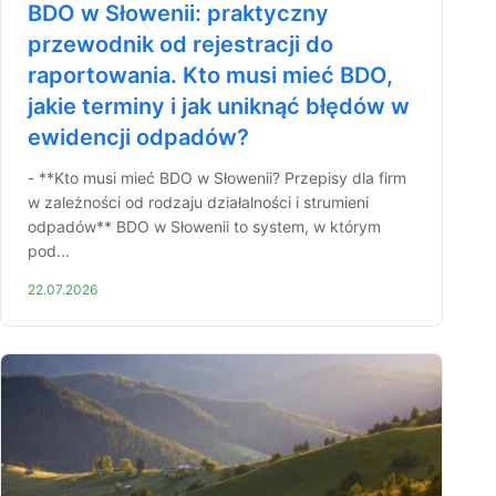
BDO w Słowenii: praktyczny
przewodnik od rejestracji do
raportowania. Kto musi mieć BDO,
jakie terminy i jak uniknąć błędów w
ewidencji odpadów?
- **Kto musi mieć BDO w Słowenii? Przepisy dla firm
w zależności od rodzaju działalności i strumieni
odpadów** BDO w Słowenii to system, w którym
pod...
22.07.2026