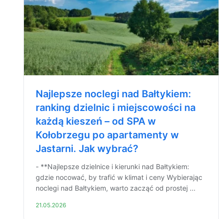
Najlepsze noclegi nad Bałtykiem:
ranking dzielnic i miejscowości na
każdą kieszeń – od SPA w
Kołobrzegu po apartamenty w
Jastarni. Jak wybrać?
- **Najlepsze dzielnice i kierunki nad Bałtykiem:
gdzie nocować, by trafić w klimat i ceny Wybierając
noclegi nad Bałtykiem, warto zacząć od prostej ...
21.05.2026