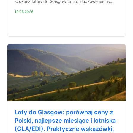
szukasz lotów do Glasgow tanio, kluczowe jest w...
18.05.2026
Loty do Glasgow: porównaj ceny z
Polski, najlepsze miesiące i lotniska
(GLA/EDI). Praktyczne wskazówki,