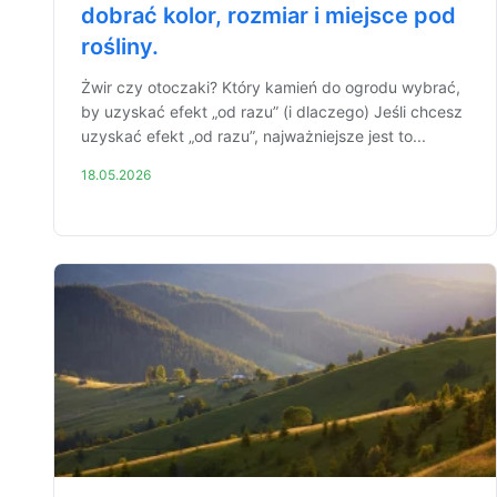
dobrać kolor, rozmiar i miejsce pod
rośliny.
Żwir czy otoczaki? Który kamień do ogrodu wybrać,
by uzyskać efekt „od razu” (i dlaczego) Jeśli chcesz
uzyskać efekt „od razu”, najważniejsze jest to...
18.05.2026