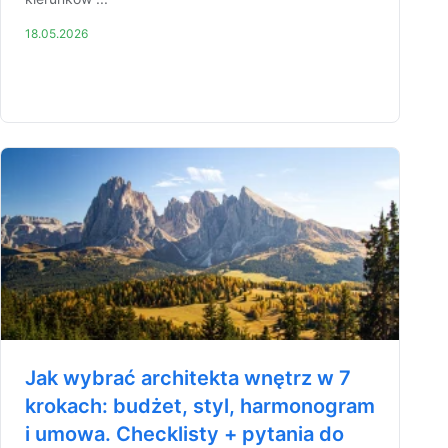
18.05.2026
Jak wybrać architekta wnętrz w 7
krokach: budżet, styl, harmonogram
i umowa. Checklisty + pytania do