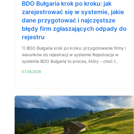
BDO Bułgaria krok po kroku: jak
zarejestrować się w systemie, jakie
dane przygotować i najczęstsze
błędy firm zgłaszających odpady do
rejestru
1) BDO Bułgaria krok po kroku: przygotowanie firmy i
warunków do rejestracji w systemie Rejestracja w
systemie BDO Bułgaria to proces, który – choć t...
07.08.2026