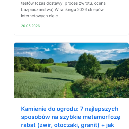
testów (czas dostawy, proces zwrotu, ocena
bezpieczeństwa) W rankingu 2026 sklepów
internetowych nie c...
20.05.2026
Kamienie do ogrodu: 7 najlepszych
sposobów na szybkie metamorfozę
rabat (żwir, otoczaki, granit) + jak