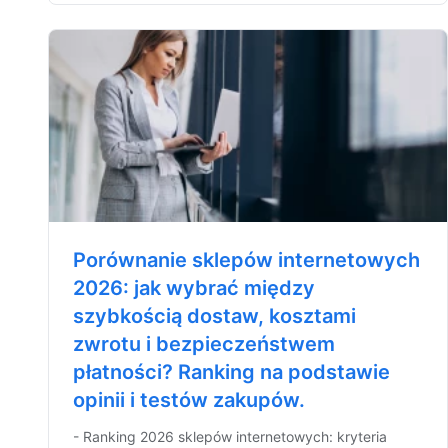
Porównanie sklepów internetowych
2026: jak wybrać między
szybkością dostaw, kosztami
zwrotu i bezpieczeństwem
płatności? Ranking na podstawie
opinii i testów zakupów.
- Ranking 2026 sklepów internetowych: kryteria