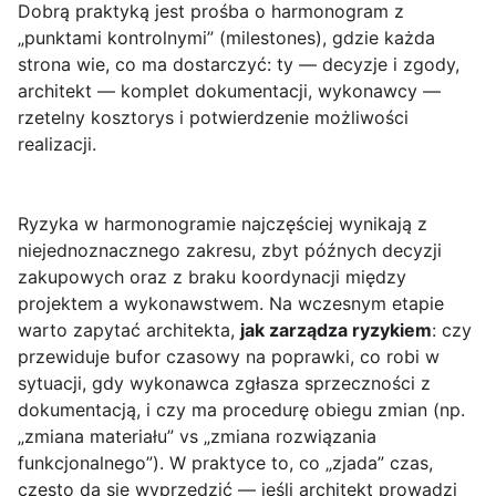
Dobrą praktyką jest prośba o harmonogram z
„punktami kontrolnymi” (milestones), gdzie każda
strona wie, co ma dostarczyć: ty — decyzje i zgody,
architekt — komplet dokumentacji, wykonawcy —
rzetelny kosztorys i potwierdzenie możliwości
realizacji.
Ryzyka w harmonogramie najczęściej wynikają z
niejednoznacznego zakresu, zbyt późnych decyzji
zakupowych oraz z braku koordynacji między
projektem a wykonawstwem. Na wczesnym etapie
warto zapytać architekta,
jak zarządza ryzykiem
: czy
przewiduje bufor czasowy na poprawki, co robi w
sytuacji, gdy wykonawca zgłasza sprzeczności z
dokumentacją, i czy ma procedurę obiegu zmian (np.
„zmiana materiału” vs „zmiana rozwiązania
funkcjonalnego”). W praktyce to, co „zjada” czas,
często da się wyprzedzić — jeśli architekt prowadzi