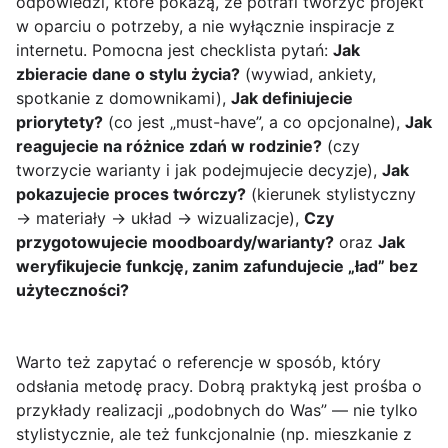
odpowiedzi, które pokażą, że potrafi tworzyć projekt
w oparciu o potrzeby, a nie wyłącznie inspiracje z
internetu. Pomocna jest checklista pytań:
Jak
zbieracie dane o stylu życia?
(wywiad, ankiety,
spotkanie z domownikami),
Jak definiujecie
priorytety?
(co jest „must-have”, a co opcjonalne),
Jak
reagujecie na różnice zdań w rodzinie?
(czy
tworzycie warianty i jak podejmujecie decyzje),
Jak
pokazujecie proces twórczy?
(kierunek stylistyczny
→ materiały → układ → wizualizacje),
Czy
przygotowujecie moodboardy/warianty?
oraz
Jak
weryfikujecie funkcję, zanim zafundujecie „ład” bez
użyteczności?
Warto też zapytać o referencje w sposób, który
odsłania metodę pracy. Dobrą praktyką jest prośba o
przykłady realizacji „podobnych do Was” — nie tylko
stylistycznie, ale też funkcjonalnie (np. mieszkanie z