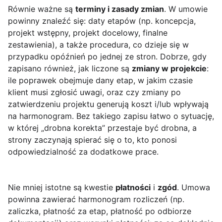
Równie ważne są
terminy i zasady zmian
. W umowie
powinny znaleźć się: daty etapów (np. koncepcja,
projekt wstępny, projekt docelowy, finalne
zestawienia), a także procedura, co dzieje się w
przypadku opóźnień po jednej ze stron. Dobrze, gdy
zapisano również, jak liczone są
zmiany w projekcie
:
ile poprawek obejmuje dany etap, w jakim czasie
klient musi zgłosić uwagi, oraz czy zmiany po
zatwierdzeniu projektu generują koszt i/lub wpływają
na harmonogram. Bez takiego zapisu łatwo o sytuację,
w której „drobna korekta” przestaje być drobna, a
strony zaczynają spierać się o to, kto ponosi
odpowiedzialność za dodatkowe prace.
Nie mniej istotne są kwestie
płatności
i
zgód
. Umowa
powinna zawierać harmonogram rozliczeń (np.
zaliczka, płatność za etap, płatność po odbiorze