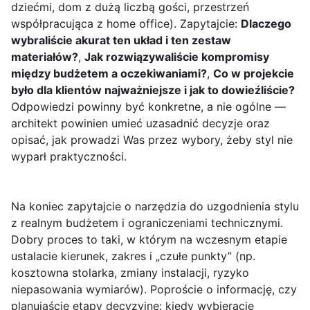
dziećmi, dom z dużą liczbą gości, przestrzeń
współpracująca z home office). Zapytajcie:
Dlaczego
wybraliście akurat ten układ i ten zestaw
materiałów?
,
Jak rozwiązywaliście kompromisy
między budżetem a oczekiwaniami?
,
Co w projekcie
było dla klientów najważniejsze i jak to dowieźliście?
Odpowiedzi powinny być konkretne, a nie ogólne —
architekt powinien umieć uzasadnić decyzje oraz
opisać, jak prowadzi Was przez wybory, żeby styl nie
wyparł praktyczności.
Na koniec zapytajcie o narzędzia do uzgodnienia stylu
z realnym budżetem i ograniczeniami technicznymi.
Dobry proces to taki, w którym na wczesnym etapie
ustalacie kierunek, zakres i „czułe punkty” (np.
kosztowna stolarka, zmiany instalacji, ryzyko
niepasowania wymiarów). Poproście o informację, czy
planująście etapy decyzyjne: kiedy wybieracie