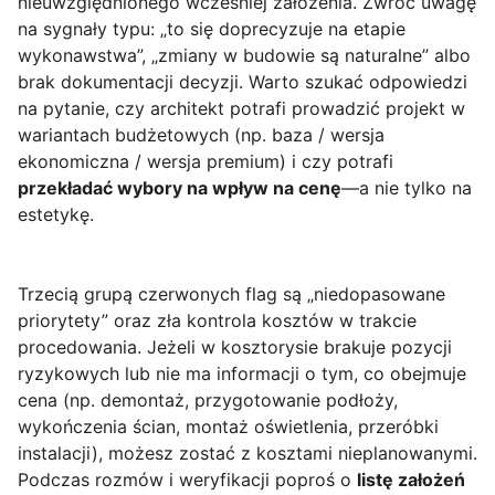
nieuwzględnionego wcześniej założenia. Zwróć uwagę
na sygnały typu: „to się doprecyzuje na etapie
wykonawstwa”, „zmiany w budowie są naturalne” albo
brak dokumentacji decyzji. Warto szukać odpowiedzi
na pytanie, czy architekt potrafi prowadzić projekt w
wariantach budżetowych (np. baza / wersja
ekonomiczna / wersja premium) i czy potrafi
przekładać wybory na wpływ na cenę
—a nie tylko na
estetykę.
Trzecią grupą czerwonych flag są „niedopasowane
priorytety” oraz zła kontrola kosztów w trakcie
procedowania. Jeżeli w kosztorysie brakuje pozycji
ryzykowych lub nie ma informacji o tym, co obejmuje
cena (np. demontaż, przygotowanie podłoży,
wykończenia ścian, montaż oświetlenia, przeróbki
instalacji), możesz zostać z kosztami nieplanowanymi.
Podczas rozmów i weryfikacji poproś o
listę założeń