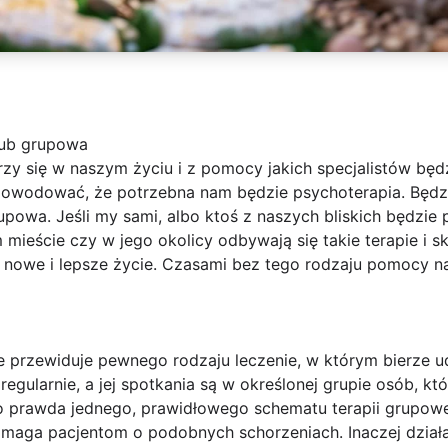
lub grupowa
y się w naszym życiu i z pomocy jakich specjalistów będz
wodować, że potrzebna nam będzie psychoterapia. Będzie
rupowa. Jeśli my sami, albo ktoś z naszych bliskich będzi
mieście czy w jego okolicy odbywają się takie terapie i sk
nowe i lepsze życie. Czasami bez tego rodzaju pomocy nas
e przewiduje pewnego rodzaju leczenie, w którym bierze u
egularnie, a jej spotkania są w określonej grupie osób, kt
 prawda jednego, prawidłowego schematu terapii grupowe
maga pacjentom o podobnych schorzeniach. Inaczej dział