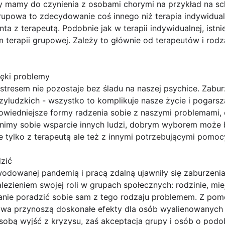
gdy mamy do czynienia z osobami chorymi na przykład na sch
rupowa to zdecydowanie coś innego niż terapia indywidualn
ta z terapeutą. Podobnie jak w terapii indywidualnej, istni
 terapii grupowej. Zależy to głównie od terapeutów i rod
lęki problemy
tresem nie pozostaje bez śladu na naszej psychice. Zaburze
yludzkich - wszystko to komplikuje nasze życie i pogarsza
iedniejsze formy radzenia sobie z naszymi problemami, 
cenimy sobie wsparcie innych ludzi, dobrym wyborem może 
 tylko z terapeutą ale też z innymi potrzebującymi pomoc
dzić
wodowanej pandemią i pracą zdalną ujawniły się zaburzeni
zieniem swojej roli w grupach społecznych: rodzinie, miej
tanie poradzić sobie sam z tego rodzaju problemem. Z pom
powa przynoszą doskonałe efekty dla osób wyalienowanyc
osobą wyjść z kryzysu, zaś akceptacja grupy i osób o p