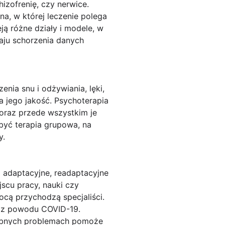
izofrenię, czy nerwice.
a, w której leczenie polega
eją różne działy i modele, w
zaju schorzenia danych
nia snu i odżywiania, lęki,
 jego jakość. Psychoterapia
oraz przede wszystkim je
być terapia grupowa, na
y.
a adaptacyjne, readaptacyjne
scu pracy, nauki czy
ocą przychodzą specjaliści.
h z powodu COVID-19.
odobnych problemach pomoże