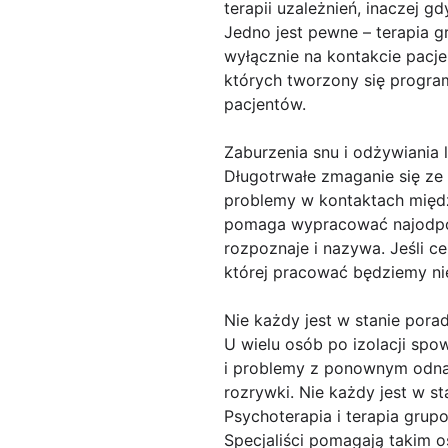
terapii uzależnień, inaczej 
Jedno jest pewne – terapia g
wyłącznie na kontakcie pacjen
których tworzony się program
pacjentów.
Zaburzenia snu i odżywiania 
Długotrwałe zmaganie się ze s
problemy w kontaktach międz
pomaga wypracować najodpow
rozpoznaje i nazywa. Jeśli 
której pracować będziemy nie
Nie każdy jest w stanie pora
U wielu osób po izolacji spo
i problemy z ponownym odnale
rozrywki. Nie każdy jest w s
Psychoterapia i terapia gru
Specjaliści pomagają takim 