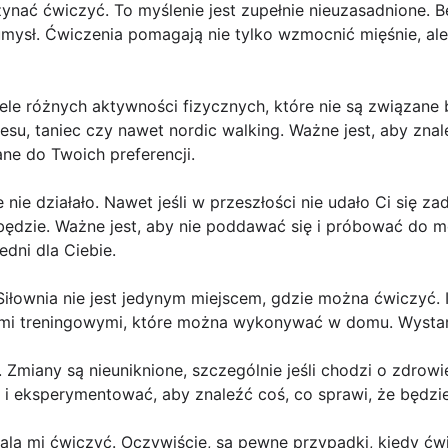
zynać ćwiczyć. To myślenie jest zupełnie nieuzasadnione. 
umysł. Ćwiczenia pomagają nie tylko wzmocnić mięśnie, ale
 wiele różnych aktywności fizycznych, które nie są związan
esu, taniec czy nawet nordic walking. Ważne jest, aby znal
ne do Twoich preferencji.
 nie działało. Nawet jeśli w przeszłości nie udało Ci się z
 będzie. Ważne jest, aby nie poddawać się i próbować do 
dni dla Ciebie.
. Siłownia nie jest jedynym miejscem, gdzie można ćwiczyć.
ami treningowymi, które można wykonywać w domu. Wystarc
 Zmiany są nieuniknione, szczególnie jeśli chodzi o zdrowi
eksperymentować, aby znaleźć coś, co sprawi, że będziesz
wala mi ćwiczyć. Oczywiście, są pewne przypadki, kiedy ć