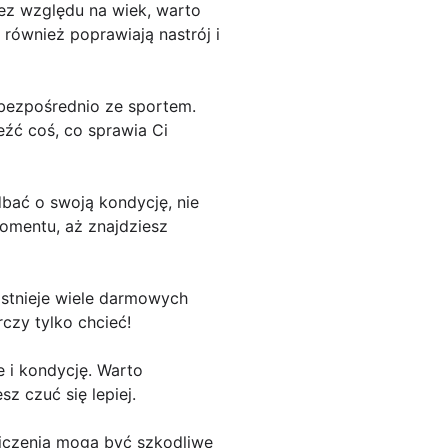
Bez względu na wiek, warto
 również poprawiają nastrój i
e bezpośrednio ze sportem.
eźć coś, co sprawia Ci
adbać o swoją kondycję, nie
momentu, aż znajdziesz
 Istnieje wiele darmowych
zy tylko chcieć!
e i kondycję. Warto
 czuć się lepiej.
wiczenia mogą być szkodliwe