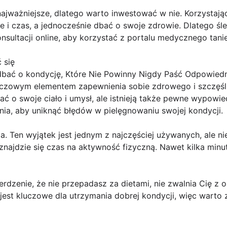
najważniejsze, dlatego warto inwestować w nie. Korzystaj
i czas, a jednocześnie dbać o swoje zdrowie. Dlatego śle
sultacji online, aby korzystać z portalu medycznego taniej
 się
bać o kondycję, Które Nie Powinny Nigdy Paść Odpowiedn
luczowym elementem zapewnienia sobie zdrowego i szczęśliw
 o swoje ciało i umysł, ale istnieją także pewne wypowied
ania, aby uniknąć błędów w pielęgnowaniu swojej kondycji.
a. Ten wyjątek jest jednym z najczęściej używanych, ale ni
najdzie się czas na aktywność fizyczną. Nawet kilka minut
wierdzenie, że nie przepadasz za dietami, nie zwalnia Cię 
jest kluczowe dla utrzymania dobrej kondycji, więc warto