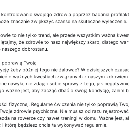
 kontrolowanie swojego zdrowia poprzez badania profilakty
oże znacznie zwiększyć szanse na skuteczne wyleczenie.
wie to nie tylko trend, ale przede wszystkim ważna kwest
iętajmy, że zdrowie to nasz największy skarb, dlatego wa
 naszego dobrostanu.
o poprawią Twoją
cję żeby później tego nie żałować? W dzisiejszych czasac
nieć o ważnych kwestiach związanych z naszym zdrowiem 
nne nawyki, nie zdając sobie sprawy z tego, jak negatywn
go ważne jest, aby zacząć dbać o swoją kondycję, zanim b
ści fizycznej. Regularne ćwiczenia nie tylko poprawią Twoj
woje zdrowie psychiczne. Nie musisz od razu rejestrować 
 jazda na rowerze czy nawet treningi w domu. Ważne jest, 
 i którą będziesz chciał/a wykonywać regularnie.