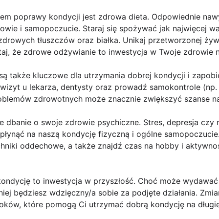
em poprawy kondycji jest zdrowa dieta. Odpowiednie naw
wie i samopoczucie. Staraj się spożywać jak najwięcej 
zdrowych tłuszczów oraz białka. Unikaj przetworzonej żyw
j, że zdrowe odżywianie to inwestycja w Twoje zdrowie n
 są także kluczowe dla utrzymania dobrej kondycji i zap
 wizyt u lekarza, dentysty oraz prowadź samokontrole (np.
oblemów zdrowotnych może znacznie zwiększyć szanse na 
 dbanie o swoje zdrowie psychiczne. Stres, depresja czy n
łynąć na naszą kondycję fizyczną i ogólne samopoczucie.
echniki oddechowe, a także znajdź czas na hobby i aktywnoś
kondycję to inwestycja w przyszłość. Choć może wydawać s
iej będziesz wdzięczny/a sobie za podjęte działania. Zmi
roków, które pomogą Ci utrzymać dobrą kondycję na długie 