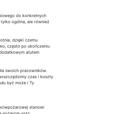
niowego do konkretnych
tylko ogólna, ale również
otnie, dzięki czemu
owo, często po ukończeniu
yć dodatkowym atutem
dla swoich pracowników.
zaoszczędzimy czas i koszty
ułu być może i Ty
eciwpożarowej stanowi
ia pożarom oraz