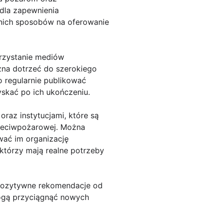
dla zapewnienia
nich sposobów na oferowanie
rzystanie mediów
żna dotrzeć do szerokiego
o regularnie publikować
yskać po ich ukończeniu.
raz instytucjami, które są
rzeciwpożarowej. Można
wać im organizację
którzy mają realne potrzeby
 pozytywne rekomendacje od
mogą przyciągnąć nowych