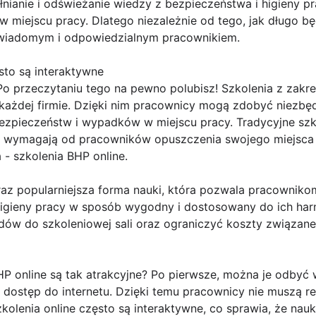
łnianie i odświeżanie wiedzy z bezpieczeństwa i higieny p
miejscu pracy. Dlatego niezależnie od tego, jak długo bę
 świadomym i odpowiedzialnym pracownikiem.
sto są interaktywne
 Po przeczytaniu tego na pewno polubisz! Szkolenia z zakr
każdej firmie. Dzięki nim pracownicy mogą zdobyć niezbęd
ezpieczeństw i wypadków w miejscu pracy. Tradycyjne szk
o wymagają od pracowników opuszczenia swojego miejsca p
a - szkolenia BHP online.
oraz popularniejsza forma nauki, która pozwala pracowni
higieny pracy w sposób wygodny i dostosowany do ich ha
dów do szkoleniowej sali oraz ograniczyć koszty związane
HP online są tak atrakcyjne? Po pierwsze, można je odbyć 
 dostęp do internetu. Dzięki temu pracownicy nie muszą r
olenia online często są interaktywne, co sprawia, że nauka