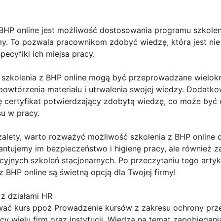
BHP online jest możliwość dostosowania programu szkole
y. To pozwala pracownikom zdobyć wiedzę, która jest nie 
ecyfiki ich miejsa pracy.
e szkolenia z BHP online mogą być przeprowadzane wielokr
owtórzenia materiału i utrwalenia swojej wiedzy. Dodatk
się certyfikat potwierdzający zdobytą wiedzę, co może b
u w pracy.
lety, warto rozważyć możliwość szkolenia z BHP online 
antujemy im bezpieczeństwo i higienę pracy, ale również 
cyjnych szkoleń stacjonarnych. Po przeczytaniu tego artyk
z BHP online są świetną opcją dla Twojej firmy!
z działami HR
ać kurs ppoż Prowadzenie kursów z zakresu ochrony prz
y wielu firm oraz instytucji. Wiedza na temat zapobiegan