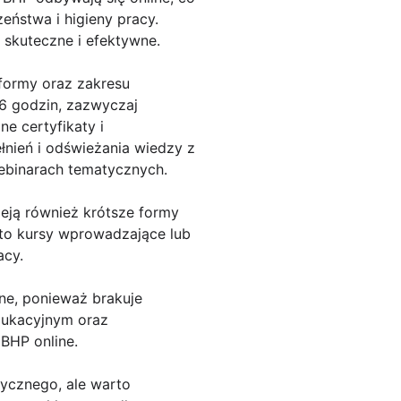
ństwa i higieny pracy.
o skuteczne i efektywne.
 formy oraz zakresu
6 godzin, zazwyczaj
e certyfikaty i
nień i odświeżania wiedzy z
webinarach tematycznych.
ieją również krótsze formy
sto kursy wprowadzające lub
acy.
rne, ponieważ brakuje
dukacyjnym oraz
BHP online.
tycznego, ale warto