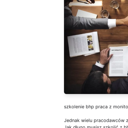
szkolenie bhp praca z monit
Jednak wielu pracodawców 
Jak długo musisz szkolić z b