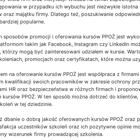
powania w przypadku ich wybuchu jest niezwykle istotna 
oraz majątku firmy. Dlatego też, poszukiwanie odpowied
bardziej popularne.
h sposobów promocji i oferowania kursów PPOŻ jest wyko
latformom takim jak Facebook, Instagram czy LinkedIn mo
, którzy mogą być zainteresowani udziałem w kursie. Wart
koleniach, promocjach oraz certyfikatach, które można uz
m na oferowanie kursów PPOŻ jest współpraca z firmami o
m kwalifikacji swoich pracowników w zakresie ochrony p
ami HR oraz bezpieczeństwa w różnych firmach i propono
 kursów PPOŻ. W ten sposób można dotrzeć do klientów, 
oleń w tej dziedzinie.
ież dbanie o dobrą jakość oferowanych kursów PPOŻ oraz
sfakcja uczestników szkoleń oraz ich pozytywne opinie 
ny wizerunek firmy prowadzącej szkolenia.