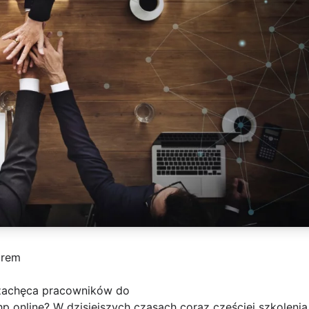
orem
zachęca pracowników do
hp online? W dzisiejszych czasach coraz częściej szkolenia