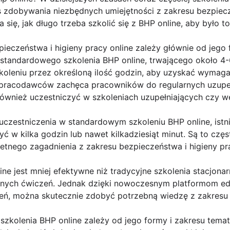
 zdobywania niezbędnych umiejętności z zakresu bezpiecze
się, jak długo trzeba szkolić się z BHP online, aby było t
pieczeństwa i higieny pracy online zależy głównie od jego
tandardowego szkolenia BHP online, trwającego około 4-
oleniu przez określoną ilość godzin, aby uzyskać wymagan
 pracodawców zachęca pracowników do regularnych uzupeł
również uczestniczyć w szkoleniach uzupełniających czy 
 uczestniczenia w standardowym szkoleniu BHP online, istn
ć w kilka godzin lub nawet kilkadziesiąt minut. Są to czę
etnego zagadnienia z zakresu bezpieczeństwa i higieny pr
ine jest mniej efektywne niż tradycyjne szkolenia stacjona
ycznych ćwiczeń. Jednak dzięki nowoczesnym platformom e
ń, można skutecznie zdobyć potrzebną wiedzę z zakresu 
szkolenia BHP online zależy od jego formy i zakresu tema