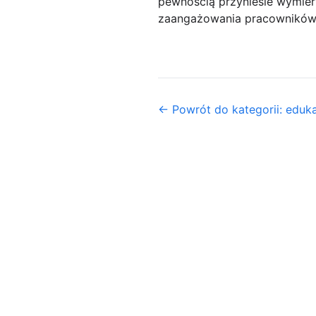
pewnością przyniesie wymier
zaangażowania pracowników
← Powrót do kategorii: eduka