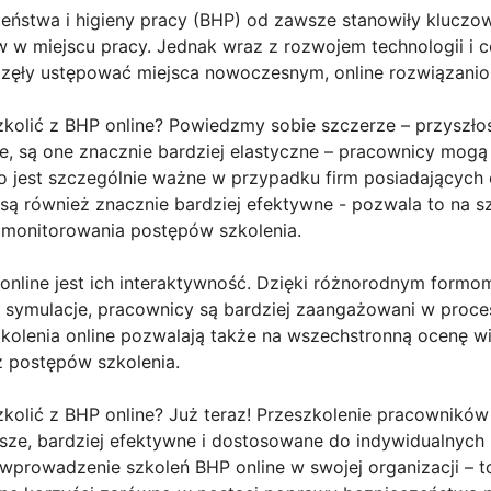
zeństwa i higieny pracy (BHP) od zawsze stanowiły kluczo
w miejscu pracy. Jednak wraz z rozwojem technologii i co
częły ustępować miejsca nowoczesnym, online rozwiązani
zkolić z BHP online? Powiedzmy sobie szczerze – przyszło
e, są one znacznie bardziej elastyczne – pracownicy mogą
o jest szczególnie ważne w przypadku firm posiadających 
 są również znacznie bardziej efektywne - pozwala to na 
 monitorowania postępów szkolenia.
 online jest ich interaktywność. Dzięki różnorodnym formom
 symulacje, pracownicy są bardziej zaangażowani w proces 
zkolenia online pozwalają także na wszechstronną ocenę 
z postępów szkolenia.
kolić z BHP online? Już teraz! Przeszkolenie pracowników
ejsze, bardziej efektywne i dostosowane do indywidualnych 
prowadzenie szkoleń BHP online w swojej organizacji – to