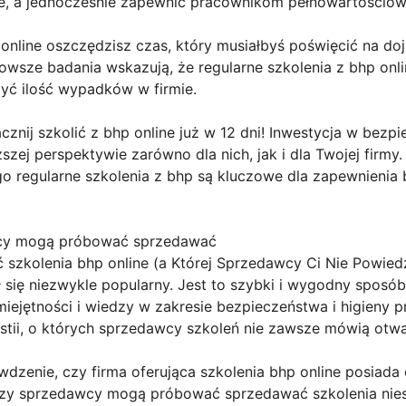
ie, a jednocześnie zapewnić pracownikom pełnowartościowe
 online oszczędzisz czas, który musiałbyś poświęcić na do
nowsze badania wskazują, że regularne szkolenia z bhp on
zyć ilość wypadków w firmie.
zacznij szkolić z bhp online już w 12 dni! Inwestycja w be
szej perspektywie zarówno dla nich, jak i dla Twojej firmy. 
go regularne szkolenia z bhp są kluczowe dla zapewnienia 
wcy mogą próbować sprzedawać
 szkolenia bhp online (a Której Sprzedawcy Ci Nie Powied
ł się niezwykle popularny. Jest to szybki i wygodny sposó
ejętności i wiedzy w zakresie bezpieczeństwa i higieny p
stii, o których sprzedawcy szkoleń nie zawsze mówią otwa
wdzenie, czy firma oferująca szkolenia bhp online posiada 
tórzy sprzedawcy mogą próbować sprzedawać szkolenia nie